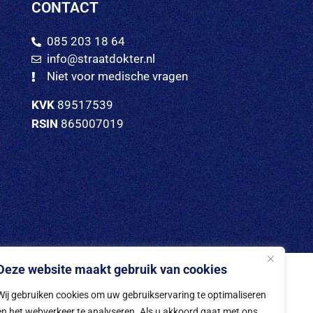
CONTACT
085 203 18 64
info@straatdokter.nl
Niet voor medische vragen
KVK
89517539
RSIN
865007019
Deze website maakt gebruik van cookies
Wij gebruiken cookies om uw gebruikservaring te optimaliseren
en het webverkeer te analyseren. Als u akkoord gaat met ons