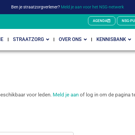
Ben je straatzorgverlener?
Meld je aan voor het NSG-netwerk
AGENDA
NSG-PU
E
STRAATZORG
OVER ONS
KENNISBANK
 beschikbaar voor leden.
Meld je aan
of log in om de pagina te