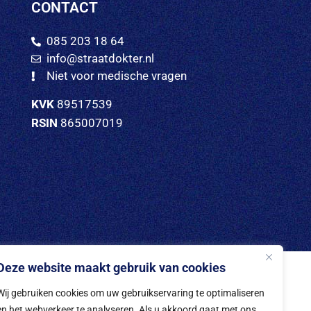
CONTACT
085 203 18 64
info@straatdokter.nl
Niet voor medische vragen
KVK
89517539
RSIN
865007019
Deze website maakt gebruik van cookies
Wij gebruiken cookies om uw gebruikservaring te optimaliseren
en het webverkeer te analyseren. Als u akkoord gaat met ons