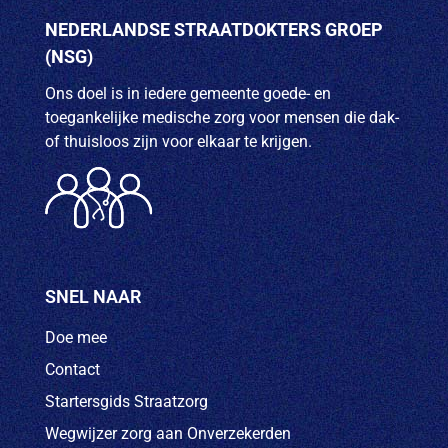
u
g
NEDERLANDSE STRAATDOKTERS GROEP
m
a
(NSG)
.
t
Ons doel is in iedere gemeente goede- en
toegankelijke medische zorg voor mensen die dak-
i
of thuisloos zijn voor elkaar te krijgen.
e
SNEL NAAR
Doe mee
Contact
Startersgids Straatzorg
Wegwijzer zorg aan Onverzekerden