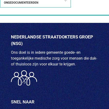
ONGEDOCUMENTEERDEN
Sneltest Persoonsgerichte zorg voor
iedereen - Pharos
Streven naar een inclusieve benadering van
gedeelde besluitvorming bij
ongedocumenteerde en onverzekerde
NEDERLANDSE STRAATDOKTERS GROEP
patienten - Shakhverdian (2024)
(NSG)
Ons doel is in iedere gemeente goede- en
toegankelijke medische zorg voor mensen die dak-
of thuisloos zijn voor elkaar te krijgen.
SNEL NAAR