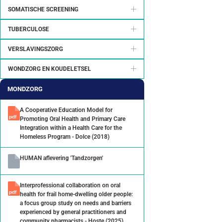
SOMATISCHE SCREENING
TUBERCULOSE
VERSLAVINGSZORG
WONDZORG EN KOUDELETSEL
MONDZORG
A Cooperative Education Model for
Promoting Oral Health and Primary Care
Integration within a Health Care for the
Homeless Program - Dolce (2018)
HUMAN aflevering 'Tandzorgen'
Interprofessional collaboration on oral
health for frail home-dwelling older people:
a focus group study on needs and barriers
experienced by general practitioners and
community pharmacists - Hoste (2025)