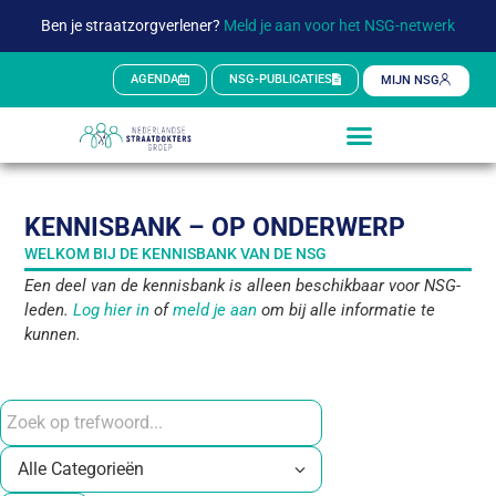
Ben je straatzorgverlener?
Meld je aan voor het NSG-netwerk
AGENDA
NSG-PUBLICATIES
MIJN NSG
KENNISBANK – OP ONDERWERP
WELKOM BIJ DE KENNISBANK VAN DE NSG
Een deel van de kennisbank is alleen beschikbaar voor NSG-
leden.
Log hier in
of
meld je aan
om bij alle informatie te
kunnen.
Zoek
Selecteer Categorie