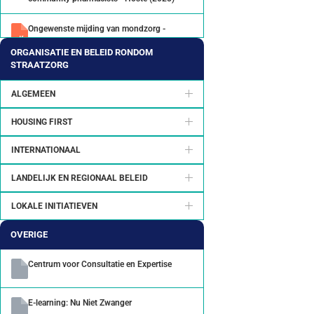
Ongewenste mijding van mondzorg -
Begovic (2023)
ORGANISATIE EN BELEID RONDOM
STRAATZORG
SUN Nederland kennisdocument Mondzorg
ALGEMEEN
Toegang tot mondzorg voor
HOUSING FIRST
ongedocumenteerde migranten in
Nederland. Een overzicht van lokale
particuliere initiatieven - Dokters van de
INTERNATIONAAL
Wereld
LANDELIJK EN REGIONAAL BELEID
Unequal smiles: consequences of untreated
dental caries in citizens living in vulnerable
LOKALE INITIATIEVEN
circumstances in the Netherlands: an
exploratory pilot study - Gitz (2024)
OVERIGE
Centrum voor Consultatie en Expertise
E-learning: Nu Niet Zwanger