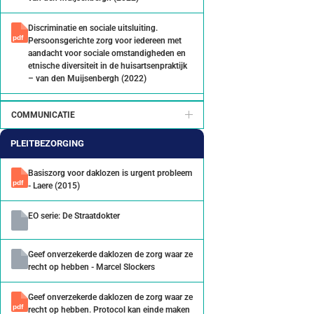
Discriminatie en sociale uitsluiting.
Persoonsgerichte zorg voor iedereen met
aandacht voor sociale omstandigheden en
etnische diversiteit in de huisartsenpraktijk
– van den Muijsenbergh (2022)
E-learning: Patiënten met schulden in de
COMMUNICATIE
huisartsenpraktijk
PLEITBEZORGING
E-learning: Persoonsgerichte zorg voor
patiënten in de huisartsenpraktijk
Basiszorg voor daklozen is urgent probleem
- Laere (2015)
Etnische diversiteit in ziekte en
behandeling. Persoonsgerichte zorg voor
EO serie: De Straatdokter
iedereen met aandacht voor sociale
omstandigheden en etnische diversiteit in
de huisartsenpraktijk – van den
Geef onverzekerde daklozen de zorg waar ze
Muijsenbergh (2022)
recht op hebben - Marcel Slockers
Handleiding Het 4 Domeinen model
Geef onverzekerde daklozen de zorg waar ze
recht op hebben. Protocol kan einde maken