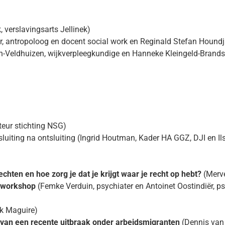
 verslavingsarts Jellinek)
, antropoloog en docent social work en Reginald Stefan Hound
Veldhuizen, wijkverpleegkundige en Hanneke Kleingeld-Brandse
eur stichting NSG)
uiting na ontsluiting (Ingrid Houtman, Kader HA GGZ, DJI en Ilse
hten en hoe zorg je dat je krijgt waar je recht op hebt?
(Merve
e workshop
(Femke Verduin, psychiater en Antoinet Oostindiër, psy
k Maguire)
d van een recente uitbraak onder arbeidsmigranten
(Dennis van 