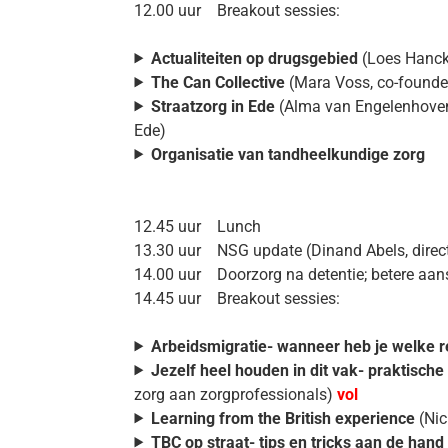
12.00 uur Breakout sessies:
Actualiteiten op drugsgebied
(Loes Hanck,
The Can Collective
(Mara Voss, co-founder
Straatzorg in Ede
(Alma van Engelenhoven-
Ede)
Organisatie van tandheelkundige zorg
12.45 uur Lunch
13.30 uur NSG update (Dinand Abels, direct
14.00 uur Doorzorg na detentie; betere aansl
14.45 uur Breakout sessies:
Arbeidsmigratie- wanneer heb je welke rec
Jezelf heel houden in dit vak- praktisch
zorg aan zorgprofessionals)
vol
Learning from the British experience
(Nic
TBC op straat- tips en tricks aan de han